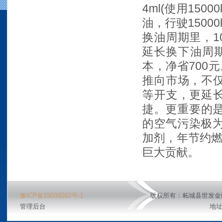
4ml(使用150
油，行驶1500
换油周期里，10
延长换下油周期
本，净省700
推向市场，不
等开支，更延
捷。更重要的是
的空气污染极为
加剂，年节约燃
巨大贡献。
豫ICP备19039262号-1
版权所有：柘城县世发
管理后台
地址