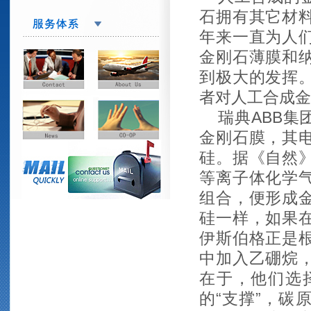
石拥有其它材
年来一直为人
金刚石薄膜和
到极大的发挥
者对人工合成金
瑞典ABB集
金刚石膜，其
硅。据《自然
等离子体化学
组合，便形成
硅一样，如果
伊斯伯格正是
中加入乙硼烷
在于，他们选
的“支撑”，碳